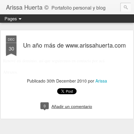
Arissa Huerta ©
Portafolio personal y blog
Pages
DEC
Un año más de www.arissahuerta.com
30
Renové mi dominio, así que seguiremos en contacto por acá.
Abrazos.
Publicado
30th December 2010
por
Arissa
0
Añadir un comentario