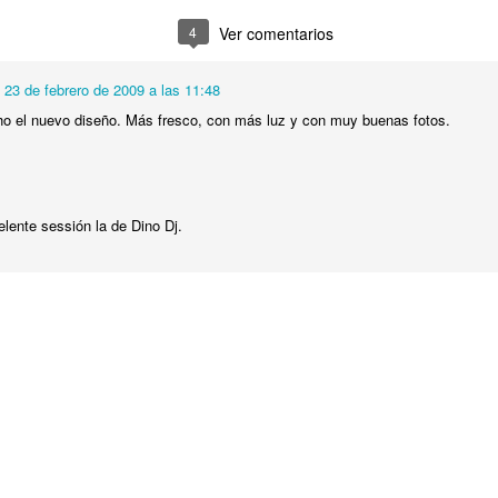
4
Ver comentarios
Entrada libre.
.
s Maestra Ivonne Moreno Uscanga por la invitación
23 de febrero de 2009 a las 11:48
Publicado
5th February
por
Arissa
o el nuevo diseño. Más fresco, con más luz y con muy buenas fotos.
0
Añadir un comentario
elente sessión la de Dino Dj.
ienen © Todos los derechos reservados. Tema Vistas dinámicas. Con la tecnología de
Blogg
7 de febrero de 2009 a las 10:36
 estan las fotos, y del diseño, también, más limpio, más fácil de apreciar las 
tuviste la oportunidad de fotografiar a un DJ, y a veces, en su ambiente nat
.