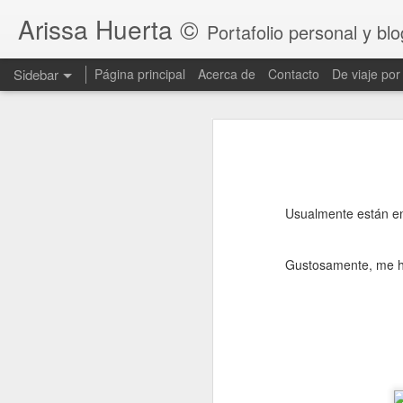
Arissa Huerta ©
Portafolio personal y blo
Sidebar
Página principal
Acerca de
Contacto
De viaje por
Exposición colectiva Noches de Carnaval
Expos
November 13th, 2025
¡Continúan las exposiciones!. 
Carnaval, en la q
Subasta con Causa "Naturaleza y Nobleza"
Usualmente están en
Inauguración de Exposición colectiva Madre Tierra en Foro Boca.
Gustosamente, me ha
Exposición Colectiva Madre Tierra en Foro Boca
Tiempo capturado en Totomoxtle todo noviembre
Tiempo capturado en Totomoxtle
Tiempo capturado en San Andrés Tlalnelhuayocan