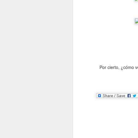
Exposición en Festival Internacional de Fotografía
Fotos en Cumbre Tajín 2022
Exposición colectiva Febrero...matices visuales.
La inauguración será a las 7 PM en
Exposición Mujeres en el Territorio
Exposición colectiva Encuentro plástico Querétaro - Veracruz
Por cierto, ¿cómo v
Hoy entrevista a las 6 PM en Cabina 11 con fotógrafos veracruzanos del Colectivo Arena y Luna.
Diálogo con Tania Blanco sobre la exposición "De Viaje por Veracruz" en Suiza.
Celebración 10 años De Viaje por Veracruz
Exposición colectiva Pasión y Néctar Tributo a Agustín Lara
Lila Downs en el Tlaqná