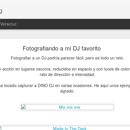
g
 Veracruz
ición colectiva Noches de Carnaval
Fotografiando a mi DJ favorito
El próximo sábado 7 de febrero se inaugura la exposición colectiva 
ue participo con mi fotografía El carnaval más alegre del mundo
.
Fotografiar a un DJ podría parecer fácil, pero es todo un reto.
 acción en lugares oscuros, reducidos en espacio y con luces de col
rato de dirección e intensidad.
 tocado capturar a DINO DJ en varias ocasiones. He aquí unos ejemp
agrado.