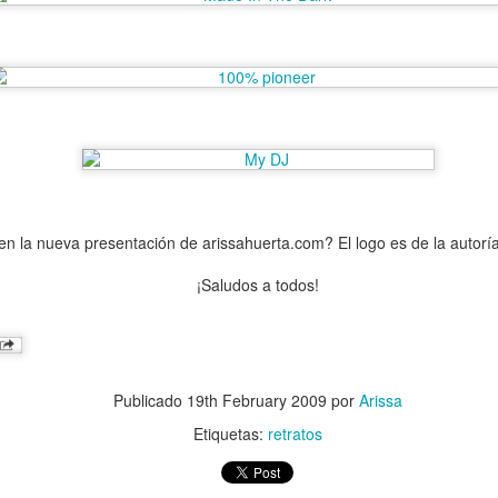
 la cafetería ANTIK, ubicada en el Callejón de La Lagunilla 65, en el
Puerto de Veracruz.
en la nueva presentación de arissahuerta.com? El logo es de la autor
¡Saludos a todos!
Publicado
19th February 2009
por
Arissa
Etiquetas:
retratos